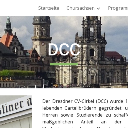
Startseite
Chursachsen
Progra
ip to main content
Skip to navigat
DCC
Der Dresdner CV-Cirkel (DCC) wurde
lebenden Cartellbrüdern gegründet, u
Herren sowie Studierende zu schaf
maßgeblichen Anteil an der W